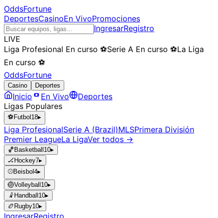
OddsFortune
Deportes
Casino
En Vivo
Promociones
Ingresar
Registro
LIVE
Liga Profesional
En curso
⚽
Serie A
En curso
⚽
La Liga
En curso
⚽
OddsFortune
Casino
Deportes
Inicio
En Vivo
Deportes
Ligas Populares
⚽
Futbol
18
▸
Liga Profesional
Serie A (Brazil)
MLS
Primera División
Premier League
La Liga
Ver todos →
🏀
Basketball
10
▸
🏒
Hockey
7
▸
⚾
Beisbol
4
▸
🏐
Volleyball
10
▸
🤾
Handball
10
▸
🏉
Rugby
10
▸
Ingresar
Registro