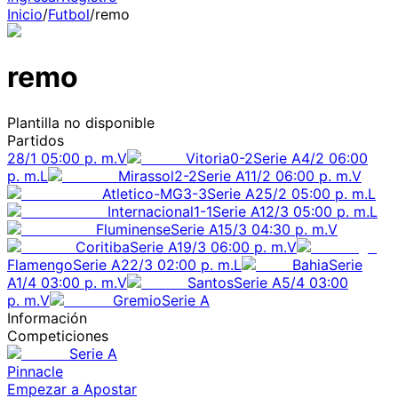
Inicio
/
Futbol
/
remo
remo
Plantilla no disponible
Partidos
28/1
05:00 p. m.
V
Vitoria
0-2
Serie A
4/2
06:00
p. m.
L
Mirassol
2-2
Serie A
11/2
06:00 p. m.
V
Atletico-MG
3-3
Serie A
25/2
05:00 p. m.
L
Internacional
1-1
Serie A
12/3
05:00 p. m.
L
Fluminense
Serie A
15/3
04:30 p. m.
V
Coritiba
Serie A
19/3
06:00 p. m.
V
Flamengo
Serie A
22/3
02:00 p. m.
L
Bahia
Serie
A
1/4
03:00 p. m.
V
Santos
Serie A
5/4
03:00
p. m.
V
Gremio
Serie A
Información
Competiciones
Serie A
Pinnacle
Empezar a Apostar