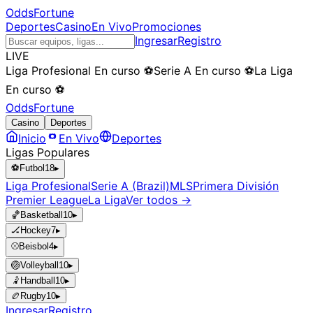
OddsFortune
Deportes
Casino
En Vivo
Promociones
Ingresar
Registro
LIVE
Liga Profesional
En curso
⚽
Serie A
En curso
⚽
La Liga
En curso
⚽
OddsFortune
Casino
Deportes
Inicio
En Vivo
Deportes
Ligas Populares
⚽
Futbol
18
▸
Liga Profesional
Serie A (Brazil)
MLS
Primera División
Premier League
La Liga
Ver todos →
🏀
Basketball
10
▸
🏒
Hockey
7
▸
⚾
Beisbol
4
▸
🏐
Volleyball
10
▸
🤾
Handball
10
▸
🏉
Rugby
10
▸
Ingresar
Registro