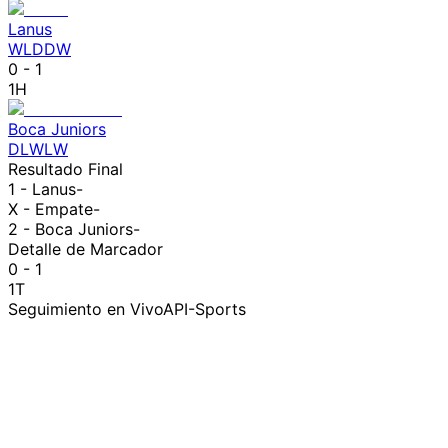
Lanus
W
L
D
D
W
0
-
1
1H
Boca Juniors
D
L
W
L
W
Resultado Final
1 -
Lanus
-
X - Empate
-
2 -
Boca Juniors
-
Detalle de Marcador
0 - 1
1T
Seguimiento en Vivo
API-Sports