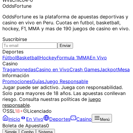
W
vs
Chico
4-0
OddsFortune
OddsFortune es la plataforma de apuestas deportivas y
casino en vivo en Peru. Cuotas en futbol, basketball,
hockey, F1, MMA y mas de 190 juegos de casino en vivo.
Suscribirse
Enviar
Deportes
Fútbol
Basketball
Hockey
Formula 1
MMA
En Vivo
Casino
Tragamonedas
Casino en Vivo
Crash Games
Jackpot
Mesa
Información
Promociones
Guías
Juego Responsable
Jugar puede ser adictivo. Juega con responsabilidad.
Solo para mayores de 18 años. Las apuestas conllevan
riesgo. Consulta nuestras políticas de
juego
responsable
.
SSL
18+
Licenciado
Inicio
En Vivo
Deportes
Casino
Menú
Boleta de Apuestas
0
Simple
Combo
Sistema