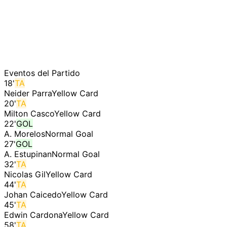
Eventos del Partido
18
'
TA
Neider Parra
Yellow Card
20
'
TA
Milton Casco
Yellow Card
22
'
GOL
A. Morelos
Normal Goal
27
'
GOL
A. Estupinan
Normal Goal
32
'
TA
Nicolas Gil
Yellow Card
44
'
TA
Johan Caicedo
Yellow Card
45
'
TA
Edwin Cardona
Yellow Card
58
'
TA