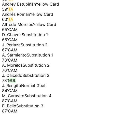
Andrey Estupiñán
Yellow Card
59
'
TA
Andrés Román
Yellow Card
63
'
TA
Alfredo Morelos
Yellow Card
65
'
CAM
D. Chavez
Substitution 1
65
'
CAM
J. Perlaza
Substitution 2
67
'
CAM
A. Sarmiento
Substitution 1
73
'
CAM
A. Morelos
Substitution 2
76
'
CAM
J. Caicedo
Substitution 3
78
'
GOL
J. Rengifo
Normal Goal
84
'
CAM
M. Garavito
Substitution 4
87
'
CAM
E. Bello
Substitution 3
87
'
CAM