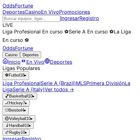
OddsFortune
Deportes
Casino
En Vivo
Promociones
Ingresar
Registro
LIVE
Liga Profesional
En curso
⚽
Serie A
En curso
⚽
La Liga
En curso
⚽
OddsFortune
Casino
Deportes
Inicio
En Vivo
Deportes
Ligas Populares
⚽
Futbol
18
▸
Liga Profesional
Serie A (Brazil)
MLS
Primera División
La
Liga
Serie A (Italy)
Ver todos →
🏀
Basketball
10
▸
🏒
Hockey
7
▸
⚾
Beisbol
4
▸
🏐
Volleyball
10
▸
🤾
Handball
10
▸
🏉
Rugby
10
▸
Ingresar
Registro