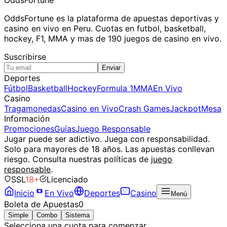
OddsFortune
OddsFortune es la plataforma de apuestas deportivas y
casino en vivo en Peru. Cuotas en futbol, basketball,
hockey, F1, MMA y mas de 190 juegos de casino en vivo.
Suscribirse
Enviar
Deportes
Fútbol
Basketball
Hockey
Formula 1
MMA
En Vivo
Casino
Tragamonedas
Casino en Vivo
Crash Games
Jackpot
Mesa
Información
Promociones
Guías
Juego Responsable
Jugar puede ser adictivo. Juega con responsabilidad.
Solo para mayores de 18 años. Las apuestas conllevan
riesgo. Consulta nuestras políticas de
juego
responsable
.
SSL
18+
Licenciado
Inicio
En Vivo
Deportes
Casino
Menú
Boleta de Apuestas
0
Simple
Combo
Sistema
Selecciona una cuota para comenzar