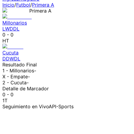
Inicio
/
Futbol
/
Primera A
Primera A
Millonarios
L
W
D
D
L
0
-
0
HT
Cucuta
D
D
W
D
L
Resultado Final
1 -
Millonarios
-
X - Empate
-
2 -
Cucuta
-
Detalle de Marcador
0 - 0
1T
Seguimiento en Vivo
API-Sports