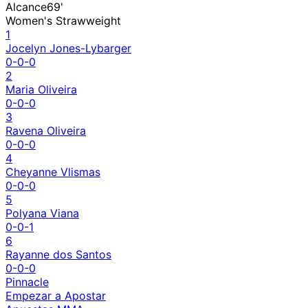
Alcance
69'
Women's Strawweight
1
Jocelyn Jones-Lybarger
0
-
0
-
0
2
Maria Oliveira
0
-
0
-
0
3
Ravena Oliveira
0
-
0
-
0
4
Cheyanne Vlismas
0
-
0
-
0
5
Polyana Viana
0
-
0
-
1
6
Rayanne dos Santos
0
-
0
-
0
Pinnacle
Empezar a Apostar