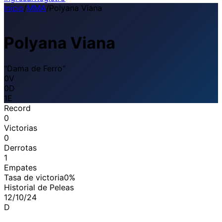
Inicio
/
MMA
/
Polyana Viana
Polyana Viana
"
Dama de Ferro
"
0
V
0
D
1
E
Record
0
Victorias
0
Derrotas
1
Empates
Tasa de victoria
0
%
Historial de Peleas
12/10/24
D