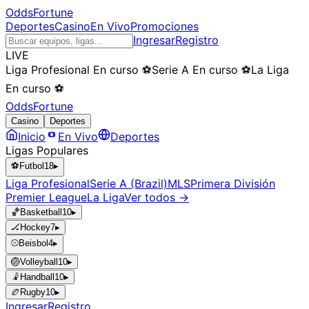
OddsFortune
Deportes
Casino
En Vivo
Promociones
Ingresar
Registro
LIVE
Liga Profesional
En curso
⚽
Serie A
En curso
⚽
La Liga
En curso
⚽
OddsFortune
Casino
Deportes
Inicio
En Vivo
Deportes
Ligas Populares
⚽
Futbol
18
▸
Liga Profesional
Serie A (Brazil)
MLS
Primera División
Premier League
La Liga
Ver todos →
🏀
Basketball
10
▸
🏒
Hockey
7
▸
⚾
Beisbol
4
▸
🏐
Volleyball
10
▸
🤾
Handball
10
▸
🏉
Rugby
10
▸
Ingresar
Registro