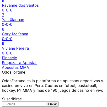
6
Rayanne dos Santos
0
-
0
-
0
7
Yan Xiaonan
0
-
0
-
0
8
Cory McKenna
0
-
0
-
0
9
Viviane Pereira
0
-
0
-
0
Pinnacle
Empezar a Apostar
Apuestas MMA
OddsFortune
OddsFortune es la plataforma de apuestas deportivas y
casino en vivo en Peru. Cuotas en futbol, basketball,
hockey, F1, MMA y mas de 190 juegos de casino en vivo.
Suscribirse
Enviar