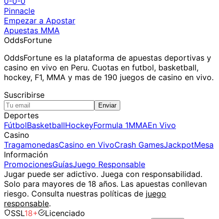
0
-
0
-
0
Pinnacle
Empezar a Apostar
Apuestas MMA
OddsFortune
OddsFortune es la plataforma de apuestas deportivas y
casino en vivo en Peru. Cuotas en futbol, basketball,
hockey, F1, MMA y mas de 190 juegos de casino en vivo.
Suscribirse
Enviar
Deportes
Fútbol
Basketball
Hockey
Formula 1
MMA
En Vivo
Casino
Tragamonedas
Casino en Vivo
Crash Games
Jackpot
Mesa
Información
Promociones
Guías
Juego Responsable
Jugar puede ser adictivo. Juega con responsabilidad.
Solo para mayores de 18 años. Las apuestas conllevan
riesgo. Consulta nuestras políticas de
juego
responsable
.
SSL
18+
Licenciado