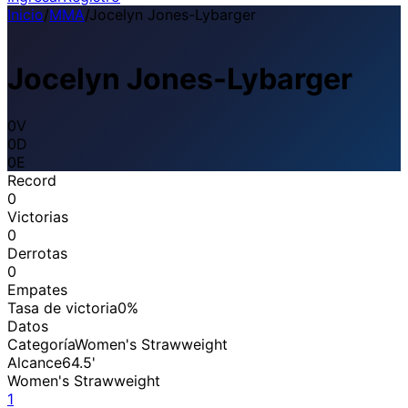
Inicio
/
MMA
/
Jocelyn Jones-Lybarger
Jocelyn Jones-Lybarger
0
V
0
D
0
E
Record
0
Victorias
0
Derrotas
0
Empates
Tasa de victoria
0
%
Datos
Categoría
Women's Strawweight
Alcance
64.5'
Women's Strawweight
1