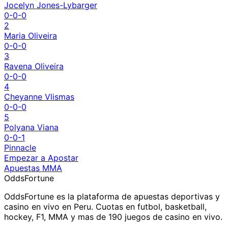
Jocelyn Jones-Lybarger
0
-
0
-
0
2
Maria Oliveira
0
-
0
-
0
3
Ravena Oliveira
0
-
0
-
0
4
Cheyanne Vlismas
0
-
0
-
0
5
Polyana Viana
0
-
0
-
1
Pinnacle
Empezar a Apostar
Apuestas MMA
OddsFortune
OddsFortune es la plataforma de apuestas deportivas y
casino en vivo en Peru. Cuotas en futbol, basketball,
hockey, F1, MMA y mas de 190 juegos de casino en vivo.