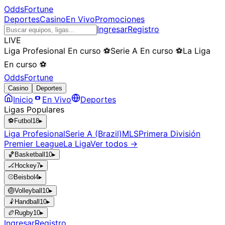
OddsFortune
Deportes
Casino
En Vivo
Promociones
Ingresar
Registro
LIVE
Liga Profesional
En curso
⚽
Serie A
En curso
⚽
La Liga
En curso
⚽
OddsFortune
Casino
Deportes
Inicio
En Vivo
Deportes
Ligas Populares
⚽
Futbol
18
▸
Liga Profesional
Serie A (Brazil)
MLS
Primera División
Premier League
La Liga
Ver todos →
🏀
Basketball
10
▸
🏒
Hockey
7
▸
⚾
Beisbol
4
▸
🏐
Volleyball
10
▸
🤾
Handball
10
▸
🏉
Rugby
10
▸
Ingresar
Registro