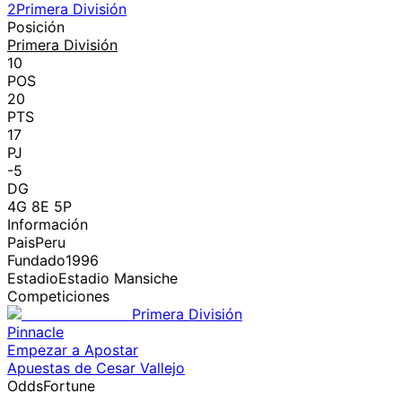
2
Primera División
Posición
Primera División
10
POS
20
PTS
17
PJ
-5
DG
4
G
8
E
5
P
Información
Pais
Peru
Fundado
1996
Estadio
Estadio Mansiche
Competiciones
Primera División
Pinnacle
Empezar a Apostar
Apuestas de
Cesar Vallejo
OddsFortune