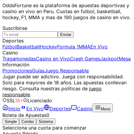
OddsFortune es la plataforma de apuestas deportivas y
casino en vivo en Peru. Cuotas en futbol, basketball,
hockey, F1, MMA y mas de 190 juegos de casino en vivo.
Suscribirse
Enviar
Deportes
Fútbol
Basketball
Hockey
Formula 1
MMA
En Vivo
Casino
Tragamonedas
Casino en Vivo
Crash Games
Jackpot
Mesa
Información
Promociones
Guías
Juego Responsable
Jugar puede ser adictivo. Juega con responsabilidad.
Solo para mayores de 18 años. Las apuestas conllevan
riesgo. Consulta nuestras políticas de
juego
responsable
.
SSL
18+
Licenciado
Inicio
En Vivo
Deportes
Casino
Menú
Boleta de Apuestas
0
Simple
Combo
Sistema
Selecciona una cuota para comenzar
Apuesta Rápida