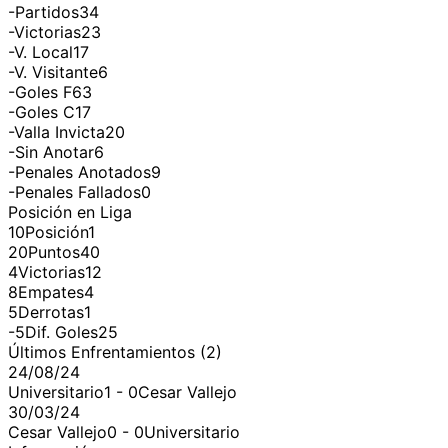
-
Partidos
34
-
Victorias
23
-
V. Local
17
-
V. Visitante
6
-
Goles F
63
-
Goles C
17
-
Valla Invicta
20
-
Sin Anotar
6
-
Penales Anotados
9
-
Penales Fallados
0
Posición en Liga
10
Posición
1
20
Puntos
40
4
Victorias
12
8
Empates
4
5
Derrotas
1
-5
Dif. Goles
25
Últimos Enfrentamientos (
2
)
24/08/24
Universitario
1
-
0
Cesar Vallejo
30/03/24
Cesar Vallejo
0
-
0
Universitario