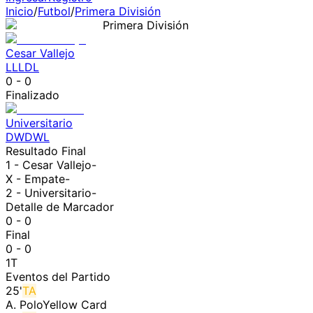
Inicio
/
Futbol
/
Primera División
Primera División
Cesar Vallejo
L
L
L
D
L
0
-
0
Finalizado
Universitario
D
W
D
W
L
Resultado Final
1 -
Cesar Vallejo
-
X - Empate
-
2 -
Universitario
-
Detalle de Marcador
0 - 0
Final
0 - 0
1T
Eventos del Partido
25
'
TA
A. Polo
Yellow Card