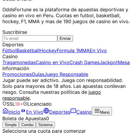
OddsFortune es la plataforma de apuestas deportivas y
casino en vivo en Peru. Cuotas en futbol, basketball,
hockey, F1, MMA y mas de 190 juegos de casino en vivo.
Suscribirse
Enviar
Deportes
Fútbol
Basketball
Hockey
Formula 1
MMA
En Vivo
Casino
Tragamonedas
Casino en Vivo
Crash Games
Jackpot
Mesa
Información
Promociones
Guías
Juego Responsable
Jugar puede ser adictivo. Juega con responsabilidad.
Solo para mayores de 18 años. Las apuestas conllevan
riesgo. Consulta nuestras políticas de
juego
responsable
.
SSL
18+
Licenciado
Inicio
En Vivo
Deportes
Casino
Menú
Boleta de Apuestas
0
Simple
Combo
Sistema
Selecciona una cuota para comenzar