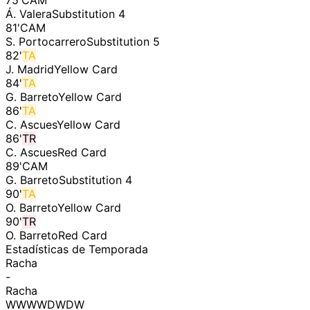
75
'
CAM
Á. Valera
Substitution 4
81
'
CAM
S. Portocarrero
Substitution 5
82
'
TA
J. Madrid
Yellow Card
84
'
TA
G. Barreto
Yellow Card
86
'
TA
C. Ascues
Yellow Card
86
'
TR
C. Ascues
Red Card
89
'
CAM
G. Barreto
Substitution 4
90
'
TA
O. Barreto
Yellow Card
90
'
TR
O. Barreto
Red Card
Estadísticas de Temporada
Racha
-
Racha
WWWWDWDW