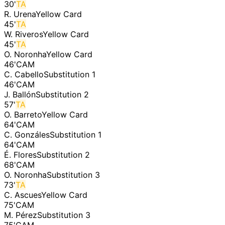
30
'
TA
R. Urena
Yellow Card
45
'
TA
W. Riveros
Yellow Card
45
'
TA
O. Noronha
Yellow Card
46
'
CAM
C. Cabello
Substitution 1
46
'
CAM
J. Ballón
Substitution 2
57
'
TA
O. Barreto
Yellow Card
64
'
CAM
C. Gonzáles
Substitution 1
64
'
CAM
É. Flores
Substitution 2
68
'
CAM
O. Noronha
Substitution 3
73
'
TA
C. Ascues
Yellow Card
75
'
CAM
M. Pérez
Substitution 3