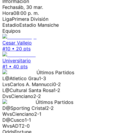
Información
Fecha
sáb, 30 mar.
Hora
08:00 p. m.
Liga
Primera División
Estadio
Estadio Mansiche
Equipos
Cesar Vallejo
#
10
•
20
pts
Universitario
#
1
•
40
pts
Últimos Partidos
L
@
Atletico Grau
1-3
L
vs
Carlos A. Mannucci
0-2
L
@
Cultural Santa Rosa
1-2
D
vs
Cienciano
2-2
Últimos Partidos
D
@
Sporting Cristal
2-2
W
vs
Cienciano
2-1
D
@
Cusco
1-1
W
vs
ADT
2-0
OddsFortune