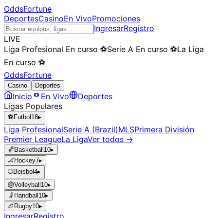
OddsFortune
Deportes
Casino
En Vivo
Promociones
Ingresar
Registro
LIVE
Liga Profesional
En curso
⚽
Serie A
En curso
⚽
La Liga
En curso
⚽
OddsFortune
Casino
Deportes
Inicio
En Vivo
Deportes
Ligas Populares
⚽
Futbol
18
▸
Liga Profesional
Serie A (Brazil)
MLS
Primera División
Premier League
La Liga
Ver todos →
🏀
Basketball
10
▸
🏒
Hockey
7
▸
⚾
Beisbol
4
▸
🏐
Volleyball
10
▸
🤾
Handball
10
▸
🏉
Rugby
10
▸
Ingresar
Registro