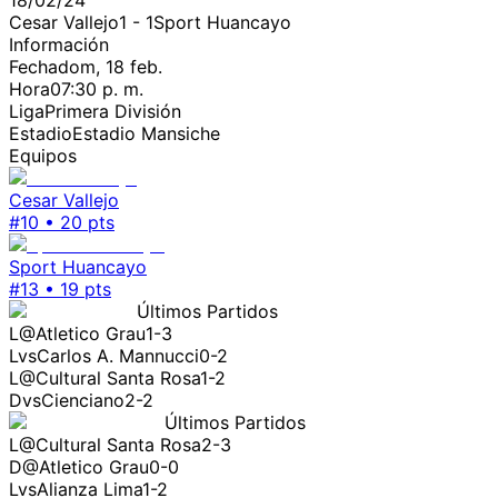
18/02/24
Cesar Vallejo
1
-
1
Sport Huancayo
Información
Fecha
dom, 18 feb.
Hora
07:30 p. m.
Liga
Primera División
Estadio
Estadio Mansiche
Equipos
Cesar Vallejo
#
10
•
20
pts
Sport Huancayo
#
13
•
19
pts
Últimos Partidos
L
@
Atletico Grau
1-3
L
vs
Carlos A. Mannucci
0-2
L
@
Cultural Santa Rosa
1-2
D
vs
Cienciano
2-2
Últimos Partidos
L
@
Cultural Santa Rosa
2-3
D
@
Atletico Grau
0-0
L
vs
Alianza Lima
1-2