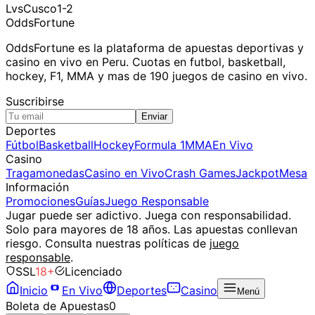
L
vs
Cusco
1-2
OddsFortune
OddsFortune es la plataforma de apuestas deportivas y
casino en vivo en Peru. Cuotas en futbol, basketball,
hockey, F1, MMA y mas de 190 juegos de casino en vivo.
Suscribirse
Enviar
Deportes
Fútbol
Basketball
Hockey
Formula 1
MMA
En Vivo
Casino
Tragamonedas
Casino en Vivo
Crash Games
Jackpot
Mesa
Información
Promociones
Guías
Juego Responsable
Jugar puede ser adictivo. Juega con responsabilidad.
Solo para mayores de 18 años. Las apuestas conllevan
riesgo. Consulta nuestras políticas de
juego
responsable
.
SSL
18+
Licenciado
Inicio
En Vivo
Deportes
Casino
Menú
Boleta de Apuestas
0