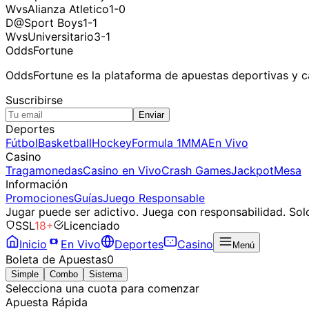
W
vs
Alianza Atletico
1-0
D
@
Sport Boys
1-1
W
vs
Universitario
3-1
OddsFortune
OddsFortune es la plataforma de apuestas deportivas y ca
Suscribirse
Enviar
Deportes
Fútbol
Basketball
Hockey
Formula 1
MMA
En Vivo
Casino
Tragamonedas
Casino en Vivo
Crash Games
Jackpot
Mesa
Información
Promociones
Guías
Juego Responsable
Jugar puede ser adictivo. Juega con responsabilidad. Sol
SSL
18+
Licenciado
Inicio
En Vivo
Deportes
Casino
Menú
Boleta de Apuestas
0
Simple
Combo
Sistema
Selecciona una cuota para comenzar
Apuesta Rápida