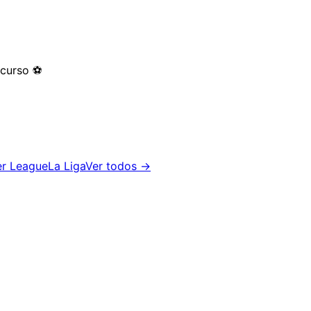
 curso
⚽
er League
La Liga
Ver todos →