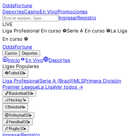
OddsFortune
Deportes
Casino
En Vivo
Promociones
Ingresar
Registro
LIVE
Liga Profesional
En curso
⚽
Serie A
En curso
⚽
La Liga
En curso
⚽
OddsFortune
Casino
Deportes
Inicio
En Vivo
Deportes
Ligas Populares
⚽
Futbol
18
▸
Liga Profesional
Serie A (Brazil)
MLS
Primera División
Premier League
La Liga
Ver todos →
🏀
Basketball
10
▸
🏒
Hockey
7
▸
⚾
Beisbol
4
▸
🏐
Volleyball
10
▸
🤾
Handball
10
▸
🏉
Rugby
10
▸
Ingresar
Registro