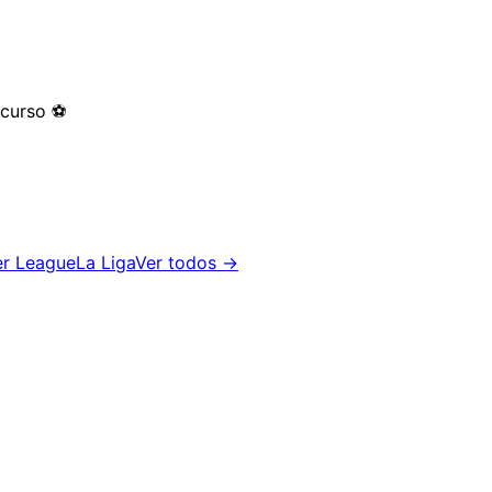
 curso
⚽
er League
La Liga
Ver todos →