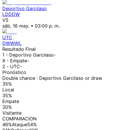
Deportivo Garcilaso
L
D
D
D
W
VS
sáb, 16 may.
•
03:00 p. m.
UTC
D
W
W
W
L
Resultado Final
1 -
Deportivo Garcilaso
-
X - Empate
-
2 -
UTC
-
Pronóstico
Double chance : Deportivo Garcilaso or draw
35%
Local
35%
Empate
30%
Visitante
COMPARACION
46%
Ataque
54%