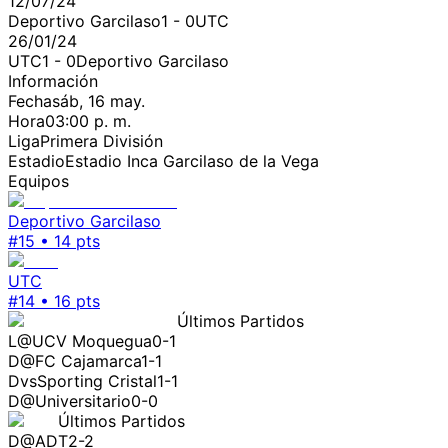
12/07/24
Deportivo Garcilaso
1
-
0
UTC
26/01/24
UTC
1
-
0
Deportivo Garcilaso
Información
Fecha
sáb, 16 may.
Hora
03:00 p. m.
Liga
Primera División
Estadio
Estadio Inca Garcilaso de la Vega
Equipos
Deportivo Garcilaso
#
15
•
14
pts
UTC
#
14
•
16
pts
Últimos Partidos
L
@
UCV Moquegua
0-1
D
@
FC Cajamarca
1-1
D
vs
Sporting Cristal
1-1
D
@
Universitario
0-0
Últimos Partidos
D
@
ADT
2-2