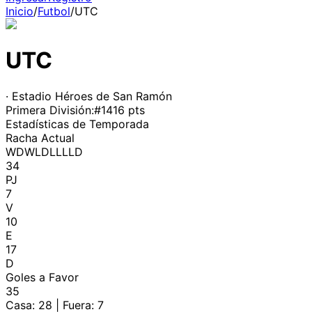
Inicio
/
Futbol
/
UTC
UTC
· Estadio Héroes de San Ramón
Primera División
:
#
14
16
pts
Estadísticas de Temporada
Racha Actual
W
D
W
L
D
L
L
L
L
D
34
PJ
7
V
10
E
17
D
Goles a Favor
35
Casa:
28
| Fuera:
7