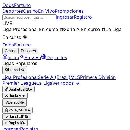
OddsFortune
Deportes
Casino
En Vivo
Promociones
Ingresar
Registro
LIVE
Liga Profesional
En curso
⚽
Serie A
En curso
⚽
La Liga
En curso
⚽
OddsFortune
Casino
Deportes
Inicio
En Vivo
Deportes
Ligas Populares
⚽
Futbol
18
▸
Liga Profesional
Serie A (Brazil)
MLS
Primera División
Premier League
La Liga
Ver todos →
🏀
Basketball
10
▸
🏒
Hockey
7
▸
⚾
Beisbol
4
▸
🏐
Volleyball
10
▸
🤾
Handball
10
▸
🏉
Rugby
10
▸
Ingresar
Registro