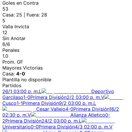
Goles en Contra
53
Casa:
25
| Fuera:
28
5
Valla Invicta
12
Sin Anotar
6
/
6
Penales
1.0
Prom. GF
Mayores Victorias
Casa:
4-0
Plantilla no disponible
Partidos
26/1
03:00 p. m.
L
Deportivo
Garcilaso
1-0
Primera División
2/2
03:00 p. m.
V
Cusco
1-1
Primera División
9/2
03:00 p. m.
L
Cesar Vallejo
4-0
Primera División
16/2
02:30 p. m.
V
Alianza Atletico
0-
2
Primera División
24/2
03:00 p. m.
L
Universitario
0-0
Primera División
4/3
02:00 p. m.
V