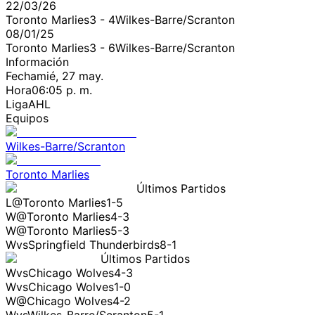
22/03/26
Toronto Marlies
3
-
4
Wilkes-Barre/Scranton
08/01/25
Toronto Marlies
3
-
6
Wilkes-Barre/Scranton
Información
Fecha
mié, 27 may.
Hora
06:05 p. m.
Liga
AHL
Equipos
Wilkes-Barre/Scranton
Toronto Marlies
Últimos Partidos
L
@
Toronto Marlies
1-5
W
@
Toronto Marlies
4-3
W
@
Toronto Marlies
5-3
W
vs
Springfield Thunderbirds
8-1
Últimos Partidos
W
vs
Chicago Wolves
4-3
W
vs
Chicago Wolves
1-0
W
@
Chicago Wolves
4-2