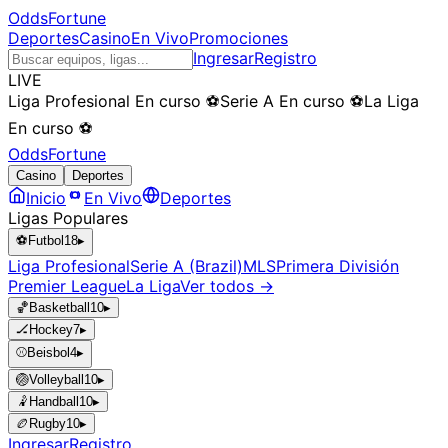
OddsFortune
Deportes
Casino
En Vivo
Promociones
Ingresar
Registro
LIVE
Liga Profesional
En curso
⚽
Serie A
En curso
⚽
La Liga
En curso
⚽
OddsFortune
Casino
Deportes
Inicio
En Vivo
Deportes
Ligas Populares
⚽
Futbol
18
▸
Liga Profesional
Serie A (Brazil)
MLS
Primera División
Premier League
La Liga
Ver todos →
🏀
Basketball
10
▸
🏒
Hockey
7
▸
⚾
Beisbol
4
▸
🏐
Volleyball
10
▸
🤾
Handball
10
▸
🏉
Rugby
10
▸
Ingresar
Registro