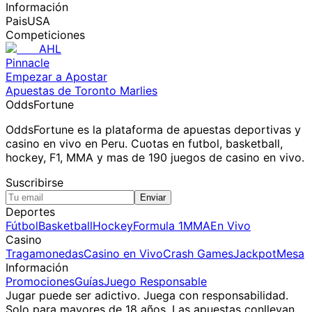
Información
Pais
USA
Competiciones
AHL
Pinnacle
Empezar a Apostar
Apuestas de
Toronto Marlies
OddsFortune
OddsFortune es la plataforma de apuestas deportivas y
casino en vivo en Peru. Cuotas en futbol, basketball,
hockey, F1, MMA y mas de 190 juegos de casino en vivo.
Suscribirse
Enviar
Deportes
Fútbol
Basketball
Hockey
Formula 1
MMA
En Vivo
Casino
Tragamonedas
Casino en Vivo
Crash Games
Jackpot
Mesa
Información
Promociones
Guías
Juego Responsable
Jugar puede ser adictivo. Juega con responsabilidad.
Solo para mayores de 18 años. Las apuestas conllevan