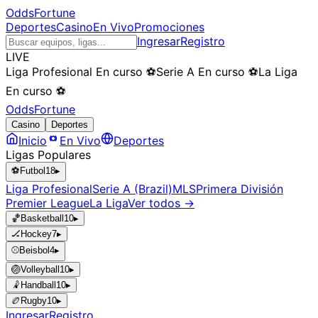
OddsFortune
Deportes
Casino
En Vivo
Promociones
Ingresar
Registro
LIVE
Liga Profesional
En curso
⚽
Serie A
En curso
⚽
La Liga
En curso
⚽
OddsFortune
Casino
Deportes
Inicio
En Vivo
Deportes
Ligas Populares
⚽
Futbol
18
▸
Liga Profesional
Serie A (Brazil)
MLS
Primera División
Premier League
La Liga
Ver todos →
🏀
Basketball
10
▸
🏒
Hockey
7
▸
⚾
Beisbol
4
▸
🏐
Volleyball
10
▸
🤾
Handball
10
▸
🏉
Rugby
10
▸
Ingresar
Registro