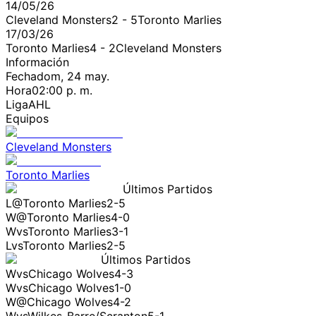
14/05/26
Cleveland Monsters
2
-
5
Toronto Marlies
17/03/26
Toronto Marlies
4
-
2
Cleveland Monsters
Información
Fecha
dom, 24 may.
Hora
02:00 p. m.
Liga
AHL
Equipos
Cleveland Monsters
Toronto Marlies
Últimos Partidos
L
@
Toronto Marlies
2-5
W
@
Toronto Marlies
4-0
W
vs
Toronto Marlies
3-1
L
vs
Toronto Marlies
2-5
Últimos Partidos
W
vs
Chicago Wolves
4-3
W
vs
Chicago Wolves
1-0
W
@
Chicago Wolves
4-2