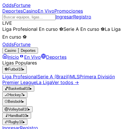
OddsFortune
Deportes
Casino
En Vivo
Promociones
Ingresar
Registro
LIVE
Liga Profesional
En curso
⚽
Serie A
En curso
⚽
La Liga
En curso
⚽
OddsFortune
Casino
Deportes
Inicio
En Vivo
Deportes
Ligas Populares
⚽
Futbol
18
▸
Liga Profesional
Serie A (Brazil)
MLS
Primera División
Premier League
La Liga
Ver todos →
🏀
Basketball
10
▸
🏒
Hockey
7
▸
⚾
Beisbol
4
▸
🏐
Volleyball
10
▸
🤾
Handball
10
▸
🏉
Rugby
10
▸
Ingresar
Registro