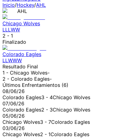
Inicio
/
Hockey
/
AHL
AHL
Chicago Wolves
L
L
L
W
W
2
-
1
Finalizado
Colorado Eagles
L
L
W
W
W
Resultado Final
1 -
Chicago Wolves
-
2 -
Colorado Eagles
-
Últimos Enfrentamientos (
6
)
08/06/26
Colorado Eagles
3
-
4
Chicago Wolves
07/06/26
Colorado Eagles
2
-
3
Chicago Wolves
05/06/26
Chicago Wolves
3
-
7
Colorado Eagles
03/06/26
Chicago Wolves
2
-
1
Colorado Eagles