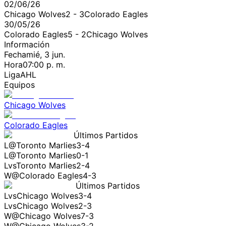
02/06/26
Chicago Wolves
2
-
3
Colorado Eagles
30/05/26
Colorado Eagles
5
-
2
Chicago Wolves
Información
Fecha
mié, 3 jun.
Hora
07:00 p. m.
Liga
AHL
Equipos
Chicago Wolves
Colorado Eagles
Últimos Partidos
L
@
Toronto Marlies
3-4
L
@
Toronto Marlies
0-1
L
vs
Toronto Marlies
2-4
W
@
Colorado Eagles
4-3
Últimos Partidos
L
vs
Chicago Wolves
3-4
L
vs
Chicago Wolves
2-3
W
@
Chicago Wolves
7-3