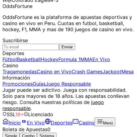
W
@
Colorado Eagles
4-3
OddsFortune
OddsFortune es la plataforma de apuestas deportivas y
casino en vivo en Peru. Cuotas en futbol, basketball,
hockey, F1, MMA y mas de 190 juegos de casino en vivo.
Suscribirse
Enviar
Deportes
Fútbol
Basketball
Hockey
Formula 1
MMA
En Vivo
Casino
Tragamonedas
Casino en Vivo
Crash Games
Jackpot
Mesa
Información
Promociones
Guías
Juego Responsable
Jugar puede ser adictivo. Juega con responsabilidad.
Solo para mayores de 18 años. Las apuestas conllevan
riesgo. Consulta nuestras políticas de
juego
responsable
.
SSL
18+
Licenciado
Inicio
En Vivo
Deportes
Casino
Menú
Boleta de Apuestas
0
Simple
Combo
Sistema