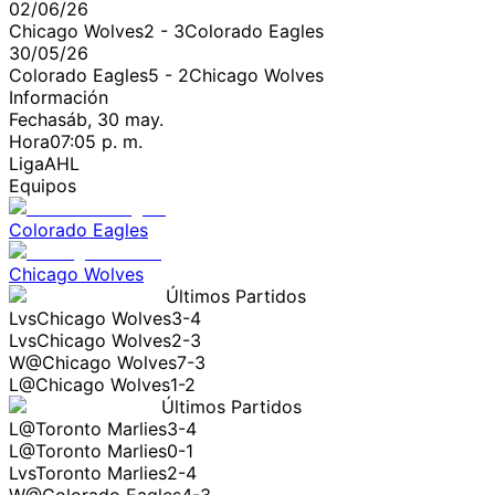
02/06/26
Chicago Wolves
2
-
3
Colorado Eagles
30/05/26
Colorado Eagles
5
-
2
Chicago Wolves
Información
Fecha
sáb, 30 may.
Hora
07:05 p. m.
Liga
AHL
Equipos
Colorado Eagles
Chicago Wolves
Últimos Partidos
L
vs
Chicago Wolves
3-4
L
vs
Chicago Wolves
2-3
W
@
Chicago Wolves
7-3
L
@
Chicago Wolves
1-2
Últimos Partidos
L
@
Toronto Marlies
3-4
L
@
Toronto Marlies
0-1
L
vs
Toronto Marlies
2-4