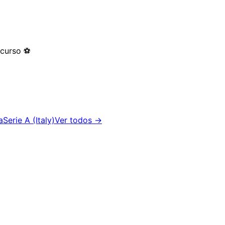
 curso
⚽
a
Serie A (Italy)
Ver todos →