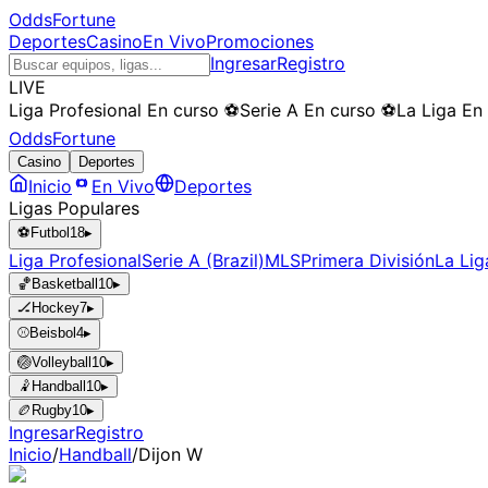
OddsFortune
Deportes
Casino
En Vivo
Promociones
Ingresar
Registro
LIVE
Liga Profesional
En curso
⚽
Serie A
En curso
⚽
La Liga
En
OddsFortune
Casino
Deportes
Inicio
En Vivo
Deportes
Ligas Populares
⚽
Futbol
18
▸
Liga Profesional
Serie A (Brazil)
MLS
Primera División
La Lig
🏀
Basketball
10
▸
🏒
Hockey
7
▸
⚾
Beisbol
4
▸
🏐
Volleyball
10
▸
🤾
Handball
10
▸
🏉
Rugby
10
▸
Ingresar
Registro
Inicio
/
Handball
/
Dijon W