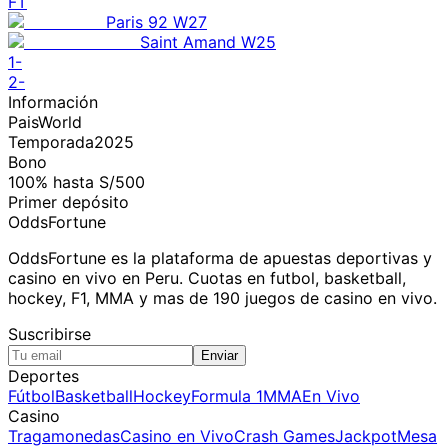
FT
Paris 92 W
27
Saint Amand W
25
1
-
2
-
Información
Pais
World
Temporada
2025
Bono
100% hasta S/500
Primer depósito
OddsFortune
OddsFortune es la plataforma de apuestas deportivas y
casino en vivo en Peru. Cuotas en futbol, basketball,
hockey, F1, MMA y mas de 190 juegos de casino en vivo.
Suscribirse
Enviar
Deportes
Fútbol
Basketball
Hockey
Formula 1
MMA
En Vivo
Casino
Tragamonedas
Casino en Vivo
Crash Games
Jackpot
Mesa