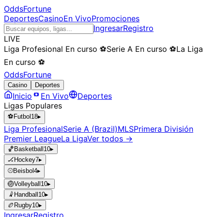
OddsFortune
Deportes
Casino
En Vivo
Promociones
Ingresar
Registro
LIVE
Liga Profesional
En curso
⚽
Serie A
En curso
⚽
La Liga
En curso
⚽
OddsFortune
Casino
Deportes
Inicio
En Vivo
Deportes
Ligas Populares
⚽
Futbol
18
▸
Liga Profesional
Serie A (Brazil)
MLS
Primera División
Premier League
La Liga
Ver todos →
🏀
Basketball
10
▸
🏒
Hockey
7
▸
⚾
Beisbol
4
▸
🏐
Volleyball
10
▸
🤾
Handball
10
▸
🏉
Rugby
10
▸
Ingresar
Registro