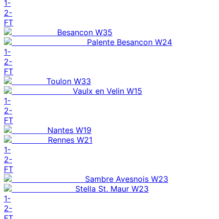
1
-
2
-
FT
Besancon W
35
Palente Besancon W
24
1
-
2
-
FT
Toulon W
33
Vaulx en Velin W
15
1
-
2
-
FT
Nantes W
19
Rennes W
21
1
-
2
-
FT
Sambre Avesnois W
23
Stella St. Maur W
23
1
-
2
-
FT