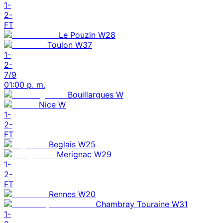
1
-
2
-
FT
Le Pouzin W
28
Toulon W
37
1
-
2
-
7/9
01:00 p. m.
Bouillargues W
Nice W
1
-
2
-
FT
Beglais W
25
Merignac W
29
1
-
2
-
FT
Rennes W
20
Chambray Touraine W
31
1
-