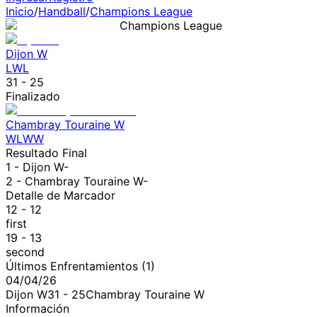
Inicio
/
Handball
/
Champions League
Champions League
Dijon W
L
W
L
31
-
25
Finalizado
Chambray Touraine W
W
L
W
W
Resultado Final
1 -
Dijon W
-
2 -
Chambray Touraine W
-
Detalle de Marcador
12 - 12
first
19 - 13
second
Últimos Enfrentamientos (
1
)
04/04/26
Dijon W
31
-
25
Chambray Touraine W
Información