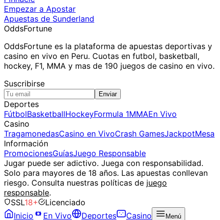
Empezar a Apostar
Apuestas de
Sunderland
OddsFortune
OddsFortune es la plataforma de apuestas deportivas y
casino en vivo en Peru. Cuotas en futbol, basketball,
hockey, F1, MMA y mas de 190 juegos de casino en vivo.
Suscribirse
Enviar
Deportes
Fútbol
Basketball
Hockey
Formula 1
MMA
En Vivo
Casino
Tragamonedas
Casino en Vivo
Crash Games
Jackpot
Mesa
Información
Promociones
Guías
Juego Responsable
Jugar puede ser adictivo. Juega con responsabilidad.
Solo para mayores de 18 años. Las apuestas conllevan
riesgo. Consulta nuestras políticas de
juego
responsable
.
SSL
18+
Licenciado
Inicio
En Vivo
Deportes
Casino
Menú