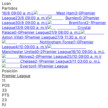
Loan
Partidos
16/8
09:00 a. m.
L
West Ham
3-0
Premier
League
23/8
09:00 a. m.
V
Burnley
0-2
Premier
League
30/8
09:00 a. m.
L
Brentford
2-1
Premier
League
13/9
09:00 a. m.
V
Crystal
Palace
0-0
Premier League
21/9
08:00 a. m.
L
Aston Villa
1-1
Premier League
27/9
11:30 a. m.
V
Nottingham Forest
1-0
Premier
League
4/10
09:00 a. m.
V
Manchester United
0-2
Premier League
18/10
09:00 a. m.
L
Wolves
2-0
Premier League
25/10
09:00 a. m.
V
Chelsea
2-1
Premier League
3/11
03:00 p. m.
L
Everton
1-1
Premier League
Posición
Premier League
11
POS
33
PTS
23
PJ