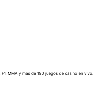
, F1, MMA y mas de 190 juegos de casino en vivo.