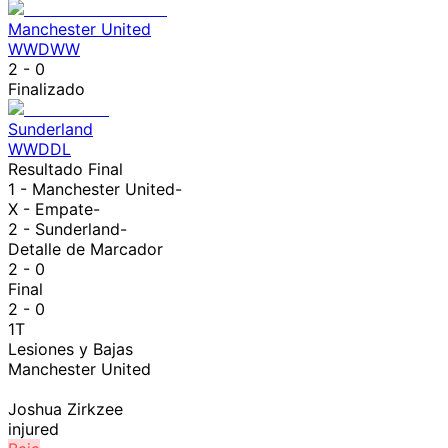
Manchester United
W
W
D
W
W
2
-
0
Finalizado
Sunderland
W
W
D
D
L
Resultado Final
1 -
Manchester United
-
X - Empate
-
2 -
Sunderland
-
Detalle de Marcador
2 - 0
Final
2 - 0
1T
Lesiones y Bajas
Manchester United
Joshua Zirkzee
injured