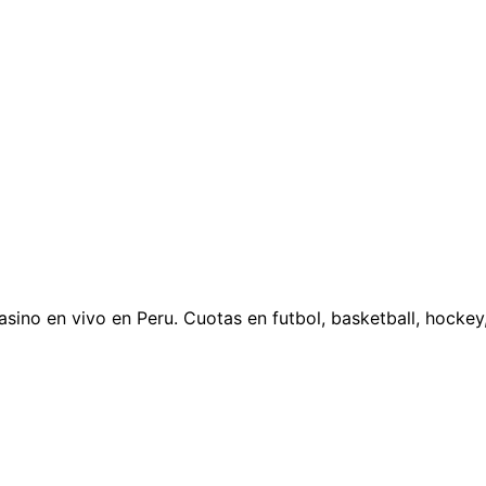
sino en vivo en Peru. Cuotas en futbol, basketball, hockey