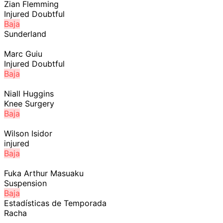
Zian Flemming
Injured Doubtful
Baja
Sunderland
Marc Guiu
Injured Doubtful
Baja
Niall Huggins
Knee Surgery
Baja
Wilson Isidor
injured
Baja
Fuka Arthur Masuaku
Suspension
Baja
Estadísticas de Temporada
Racha