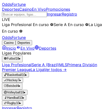
OddsFortune
Deportes
Casino
En Vivo
Promociones
Ingresar
Registro
LIVE
Liga Profesional
En curso
⚽
Serie A
En curso
⚽
La Liga
En curso
⚽
OddsFortune
Casino
Deportes
Inicio
En Vivo
Deportes
Ligas Populares
⚽
Futbol
18
▸
Liga Profesional
Serie A (Brazil)
MLS
Primera División
Premier League
La Liga
Ver todos →
🏀
Basketball
10
▸
🏒
Hockey
7
▸
⚾
Beisbol
4
▸
🏐
Volleyball
10
▸
🤾
Handball
10
▸
🏉
Rugby
10
▸
Ingresar
Registro