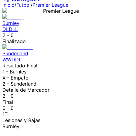
Inicio
/
Futbol
/
Premier League
Premier League
Burnley
D
L
D
L
L
2
-
0
Finalizado
Sunderland
W
W
D
D
L
Resultado Final
1 -
Burnley
-
X - Empate
-
2 -
Sunderland
-
Detalle de Marcador
2 - 0
Final
0 - 0
1T
Lesiones y Bajas
Burnley