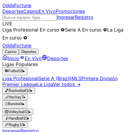
OddsFortune
Deportes
Casino
En Vivo
Promociones
Ingresar
Registro
LIVE
Liga Profesional
En curso
⚽
Serie A
En curso
⚽
La Liga
En curso
⚽
OddsFortune
Casino
Deportes
Inicio
En Vivo
Deportes
Ligas Populares
⚽
Futbol
18
▸
Liga Profesional
Serie A (Brazil)
MLS
Primera División
Premier League
La Liga
Ver todos →
🏀
Basketball
10
▸
🏒
Hockey
7
▸
⚾
Beisbol
4
▸
🏐
Volleyball
10
▸
🤾
Handball
10
▸
🏉
Rugby
10
▸
Ingresar
Registro