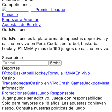
Competiciones
Premier League
Pinnacle
Empezar a Apostar
Apuestas de
Burnley
OddsFortune
OddsFortune es la plataforma de apuestas deportivas y
casino en vivo en Peru. Cuotas en futbol, basketball,
hockey, F1, MMA y mas de 190 juegos de casino en vivo.
Suscribirse
Enviar
Deportes
Fútbol
Basketball
Hockey
Formula 1
MMA
En Vivo
Casino
Tragamonedas
Casino en Vivo
Crash Games
Jackpot
Mesa
Información
Promociones
Guías
Juego Responsable
Jugar puede ser adictivo. Juega con responsabilidad.
Solo para mayores de 18 años. Las apuestas conllevan
riesgo. Consulta nuestras políticas de
juego