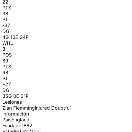
22
PTS
38
PJ
-37
DG
4
G
10
E
24
P
WHL
3
POS
89
PTS
68
PJ
+27
DG
35
G
0
E
21
P
Lesiones
Zian Flemming
Injured Doubtful
Información
Pais
England
Fundado
1882
Estadio
Turf Moor