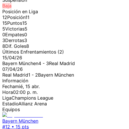
Suspension
Baja
Posición en Liga
12
Posición
11
15
Puntos
15
5
Victorias
5
0
Empates
0
3
Derrotas
3
8
Dif. Goles
8
Últimos Enfrentamientos (
2
)
15/04/26
Bayern München
4
-
3
Real Madrid
07/04/26
Real Madrid
1
-
2
Bayern München
Información
Fecha
mié, 15 abr.
Hora
02:00 p. m.
Liga
Champions League
Estadio
Allianz Arena
Equipos
Bayern München
#
12
•
15
pts