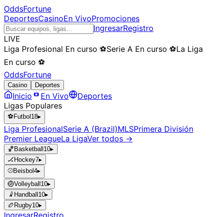
OddsFortune
Deportes
Casino
En Vivo
Promociones
Ingresar
Registro
LIVE
Liga Profesional
En curso
⚽
Serie A
En curso
⚽
La Liga
En curso
⚽
OddsFortune
Casino
Deportes
Inicio
En Vivo
Deportes
Ligas Populares
⚽
Futbol
18
▸
Liga Profesional
Serie A (Brazil)
MLS
Primera División
Premier League
La Liga
Ver todos →
🏀
Basketball
10
▸
🏒
Hockey
7
▸
⚾
Beisbol
4
▸
🏐
Volleyball
10
▸
🤾
Handball
10
▸
🏉
Rugby
10
▸
Ingresar
Registro