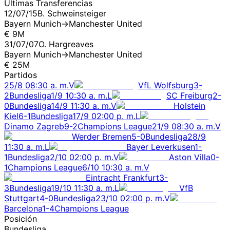
Últimas Transferencias
12/07/15
B. Schweinsteiger
Bayern Munich
→
Manchester United
€ 9M
31/07/07
O. Hargreaves
Bayern Munich
→
Manchester United
€ 25M
Partidos
25/8
08:30 a. m.
V
VfL Wolfsburg
3-
2
Bundesliga
1/9
10:30 a. m.
L
SC Freiburg
2-
0
Bundesliga
14/9
11:30 a. m.
V
Holstein
Kiel
6-1
Bundesliga
17/9
02:00 p. m.
L
Dinamo Zagreb
9-2
Champions League
21/9
08:30 a. m.
V
Werder Bremen
5-0
Bundesliga
28/9
11:30 a. m.
L
Bayer Leverkusen
1-
1
Bundesliga
2/10
02:00 p. m.
V
Aston Villa
0-
1
Champions League
6/10
10:30 a. m.
V
Eintracht Frankfurt
3-
3
Bundesliga
19/10
11:30 a. m.
L
VfB
Stuttgart
4-0
Bundesliga
23/10
02:00 p. m.
V
Barcelona
1-4
Champions League
Posición
Bundesliga