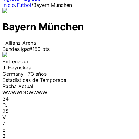
Inicio
/
Futbol
/
Bayern München
Bayern München
· Allianz Arena
Bundesliga
:
#
1
50
pts
Entrenador
J. Heynckes
Germany
· 73 años
Estadísticas de Temporada
Racha Actual
W
W
W
W
D
D
W
W
W
W
34
PJ
25
V
7
E
2