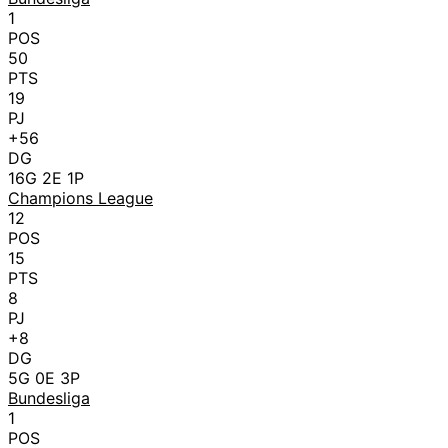
1
POS
50
PTS
19
PJ
+56
DG
16
G
2
E
1
P
Champions League
12
POS
15
PTS
8
PJ
+8
DG
5
G
0
E
3
P
Bundesliga
1
POS