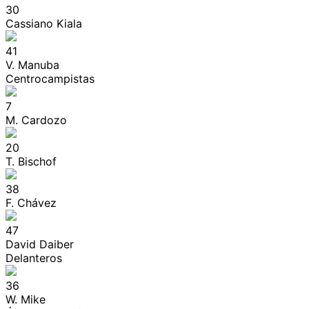
30
Cassiano Kiala
41
V. Manuba
Centrocampistas
7
M. Cardozo
20
T. Bischof
38
F. Chávez
47
David Daiber
Delanteros
36
W. Mike