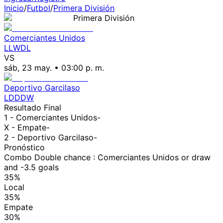
Inicio
/
Futbol
/
Primera División
Primera División
Comerciantes Unidos
L
L
W
D
L
VS
sáb, 23 may.
•
03:00 p. m.
Deportivo Garcilaso
L
D
D
D
W
Resultado Final
1 -
Comerciantes Unidos
-
X - Empate
-
2 -
Deportivo Garcilaso
-
Pronóstico
Combo Double chance : Comerciantes Unidos or draw
and -3.5 goals
35%
Local
35%
Empate
30%