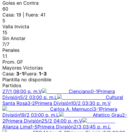
Goles en Contra
60
Casa:
19
| Fuera:
41
5
Valla Invicta
15
Sin Anotar
7
/
7
Penales
1.1
Prom. GF
Mayores Victorias
Casa:
3-1
Fuera:
1-3
Plantilla no disponible
Partidos
27/1
08:00 p. m.
V
Cienciano
0-1
Primera
División
5/2
03:00 p. m.
L
Cultural
Santa Rosa
3-2
Primera División
10/2
03:30 p. m.
V
Carlos A. Mannucci
3-1
Primera
División
19/2
03:00 p. m.
L
Atletico Grau
2-
2
Primera División
25/2
04:00 p. m.
V
Alianza Lima
1-5
Primera División
2/3
03:45 p. m.
L