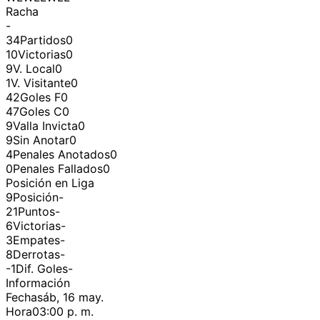
Racha
-
34
Partidos
0
10
Victorias
0
9
V. Local
0
1
V. Visitante
0
42
Goles F
0
47
Goles C
0
9
Valla Invicta
0
9
Sin Anotar
0
4
Penales Anotados
0
0
Penales Fallados
0
Posición en Liga
9
Posición
-
21
Puntos
-
6
Victorias
-
3
Empates
-
8
Derrotas
-
-1
Dif. Goles
-
Información
Fecha
sáb, 16 may.
Hora
03:00 p. m.