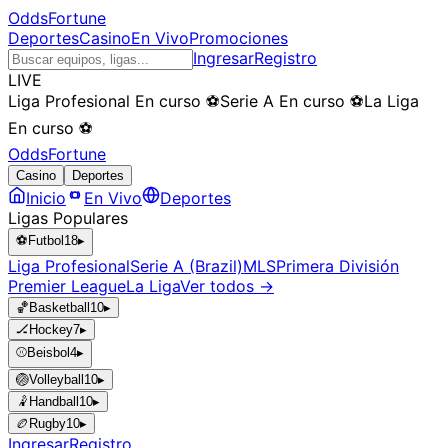
OddsFortune
Deportes
Casino
En Vivo
Promociones
Ingresar
Registro
LIVE
Liga Profesional
En curso
⚽
Serie A
En curso
⚽
La Liga
En curso
⚽
OddsFortune
Casino
Deportes
Inicio
En Vivo
Deportes
Ligas Populares
⚽
Futbol
18
▸
Liga Profesional
Serie A (Brazil)
MLS
Primera División
Premier League
La Liga
Ver todos →
🏀
Basketball
10
▸
🏒
Hockey
7
▸
⚾
Beisbol
4
▸
🏐
Volleyball
10
▸
🤾
Handball
10
▸
🏉
Rugby
10
▸
Ingresar
Registro