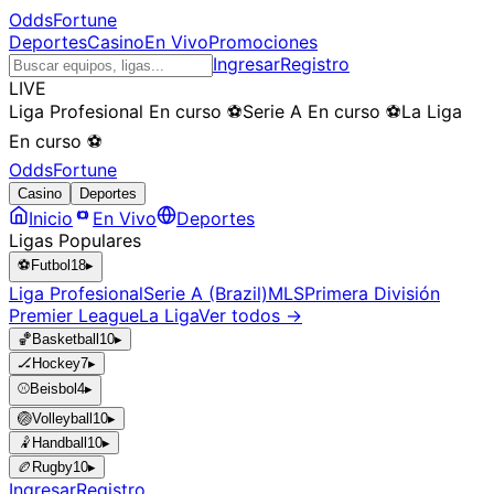
OddsFortune
Deportes
Casino
En Vivo
Promociones
Ingresar
Registro
LIVE
Liga Profesional
En curso
⚽
Serie A
En curso
⚽
La Liga
En curso
⚽
OddsFortune
Casino
Deportes
Inicio
En Vivo
Deportes
Ligas Populares
⚽
Futbol
18
▸
Liga Profesional
Serie A (Brazil)
MLS
Primera División
Premier League
La Liga
Ver todos →
🏀
Basketball
10
▸
🏒
Hockey
7
▸
⚾
Beisbol
4
▸
🏐
Volleyball
10
▸
🤾
Handball
10
▸
🏉
Rugby
10
▸
Ingresar
Registro