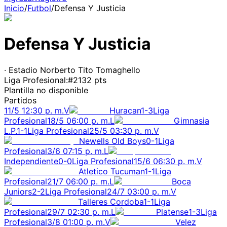
Inicio
/
Futbol
/
Defensa Y Justicia
Defensa Y Justicia
· Estadio Norberto Tito Tomaghello
Liga Profesional
:
#
21
32
pts
Plantilla no disponible
Partidos
11/5
12:30 p. m.
V
Huracan
1-3
Liga
Profesional
18/5
06:00 p. m.
L
Gimnasia
L.P.
1-1
Liga Profesional
25/5
03:30 p. m.
V
Newells Old Boys
0-1
Liga
Profesional
3/6
07:15 p. m.
L
Independiente
0-0
Liga Profesional
15/6
06:30 p. m.
V
Atletico Tucuman
1-1
Liga
Profesional
21/7
06:00 p. m.
L
Boca
Juniors
2-2
Liga Profesional
24/7
03:00 p. m.
V
Talleres Cordoba
1-1
Liga
Profesional
29/7
02:30 p. m.
L
Platense
1-3
Liga
Profesional
3/8
01:00 p. m.
V
Velez