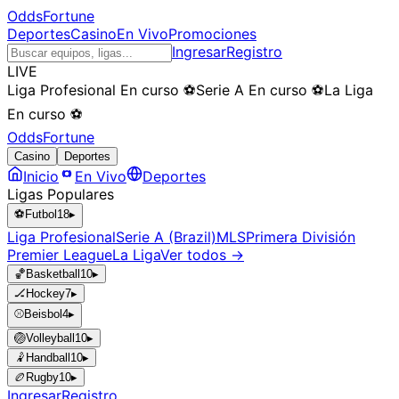
OddsFortune
Deportes
Casino
En Vivo
Promociones
Ingresar
Registro
LIVE
Liga Profesional
En curso
⚽
Serie A
En curso
⚽
La Liga
En curso
⚽
OddsFortune
Casino
Deportes
Inicio
En Vivo
Deportes
Ligas Populares
⚽
Futbol
18
▸
Liga Profesional
Serie A (Brazil)
MLS
Primera División
Premier League
La Liga
Ver todos →
🏀
Basketball
10
▸
🏒
Hockey
7
▸
⚾
Beisbol
4
▸
🏐
Volleyball
10
▸
🤾
Handball
10
▸
🏉
Rugby
10
▸
Ingresar
Registro