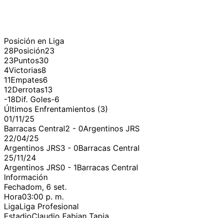
Posición en Liga
28
Posición
23
23
Puntos
30
4
Victorias
8
11
Empates
6
12
Derrotas
13
-18
Dif. Goles
-6
Últimos Enfrentamientos (
3
)
01/11/25
Barracas Central
2
-
0
Argentinos JRS
22/04/25
Argentinos JRS
3
-
0
Barracas Central
25/11/24
Argentinos JRS
0
-
1
Barracas Central
Información
Fecha
dom, 6 set.
Hora
03:00 p. m.
Liga
Liga Profesional
Estadio
Claudio Fabian Tapia