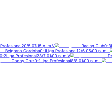
 Profesional
20/5
07:15 p. m.
V
Racing Club
0-3
Belgrano Cordoba
0-1
Liga Profesional
12/6
05:00 p. m.
L
0-2
Liga Profesional
23/7
01:00 p. m.
V
De
Godoy Cruz
0-1
Liga Profesional
8/8
01:00 p. m.
L