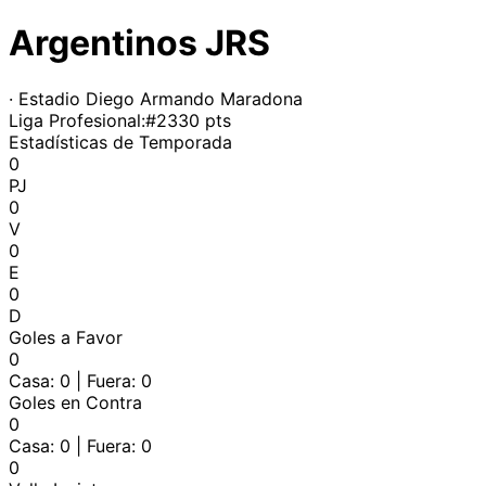
Argentinos JRS
· Estadio Diego Armando Maradona
Liga Profesional
:
#
23
30
pts
Estadísticas de Temporada
0
PJ
0
V
0
E
0
D
Goles a Favor
0
Casa:
0
| Fuera:
0
Goles en Contra
0
Casa:
0
| Fuera:
0
0