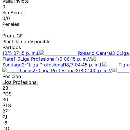
Valla Invicta
0
Sin Anotar
0
/
0
Penales
-
Prom. GF
Plantilla no disponible
Partidos
10/5
07:15 p. m.
L
Rosario Central
3-2
Liga
Plate
1-0
Liga Profesional
1/6
06:15 p. m.
V
Santiago
2-1
Liga Profesional
18/7
04:45 p. m.
L
Tigre
Lanus
2-0
Liga Profesional
3/8
01:00 p. m.
V
Posición
Liga Profesional
23
POS
30
PTS
27
PJ
-6
DG