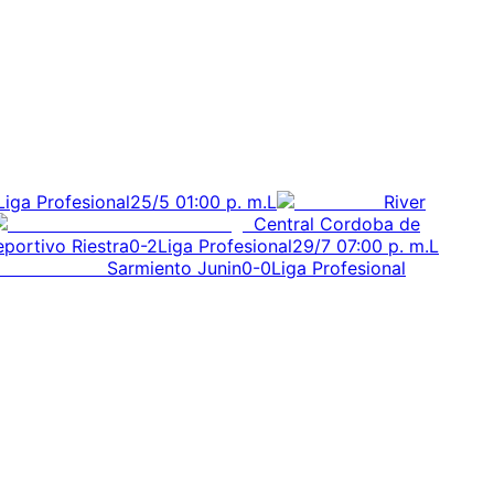
Liga Profesional
25/5
01:00 p. m.
L
River
Central Cordoba de
portivo Riestra
0-2
Liga Profesional
29/7
07:00 p. m.
L
Sarmiento Junin
0-0
Liga Profesional