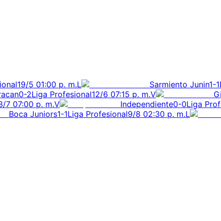
ional
19/5
01:00 p. m.
L
Sarmiento Junin
1-1
racan
0-2
Liga Profesional
12/6
07:15 p. m.
V
G
3/7
07:00 p. m.
V
Independiente
0-0
Liga Prof
Boca Juniors
1-1
Liga Profesional
9/8
02:30 p. m.
L