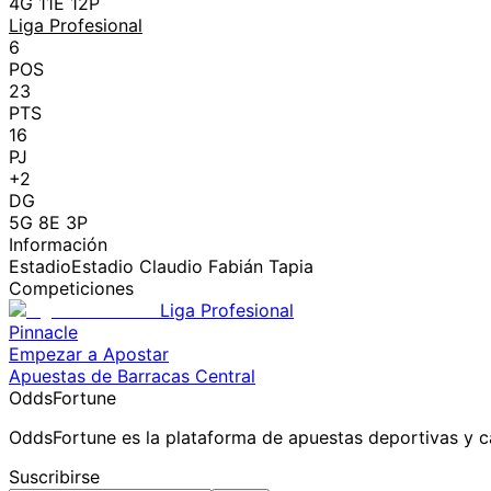
4
G
11
E
12
P
Liga Profesional
6
POS
23
PTS
16
PJ
+2
DG
5
G
8
E
3
P
Información
Estadio
Estadio Claudio Fabián Tapia
Competiciones
Liga Profesional
Pinnacle
Empezar a Apostar
Apuestas de
Barracas Central
OddsFortune
OddsFortune es la plataforma de apuestas deportivas y ca
Suscribirse