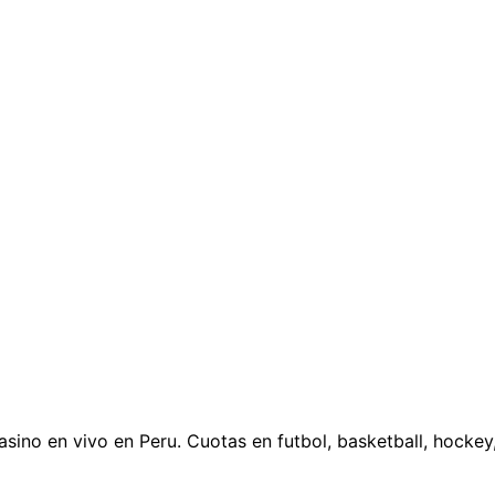
sino en vivo en Peru. Cuotas en futbol, basketball, hockey