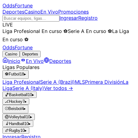
OddsFortune
Deportes
Casino
En Vivo
Promociones
Ingresar
Registro
LIVE
Liga Profesional
En curso
⚽
Serie A
En curso
⚽
La Liga
En curso
⚽
OddsFortune
Casino
Deportes
Inicio
En Vivo
Deportes
Ligas Populares
⚽
Futbol
18
▸
Liga Profesional
Serie A (Brazil)
MLS
Primera División
La
Liga
Serie A (Italy)
Ver todos →
🏀
Basketball
10
▸
🏒
Hockey
7
▸
⚾
Beisbol
4
▸
🏐
Volleyball
10
▸
🤾
Handball
10
▸
🏉
Rugby
10
▸
Ingresar
Registro