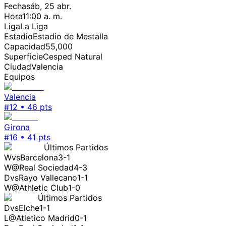
Fecha
sáb, 25 abr.
Hora
11:00 a. m.
Liga
La Liga
Estadio
Estadio de Mestalla
Capacidad
55,000
Superficie
Cesped Natural
Ciudad
Valencia
Equipos
Valencia
#
12
•
46
pts
Girona
#
16
•
41
pts
Últimos Partidos
W
vs
Barcelona
3-1
W
@
Real Sociedad
4-3
D
vs
Rayo Vallecano
1-1
W
@
Athletic Club
1-0
Últimos Partidos
D
vs
Elche
1-1
L
@
Atletico Madrid
0-1