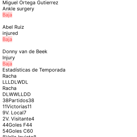
Miguel Ortega Gutierrez
Ankle surgery
Baja
Abel Ruiz
injured
Baja
Donny van de Beek
Injury
Baja
Estadísticas de Temporada
Racha
LLLDLWDL
Racha
DLWWLLDD
38
Partidos
38
11
Victorias
11
9
V. Local
7
2
V. Visitante
4
44
Goles F
44
54
Goles C
60