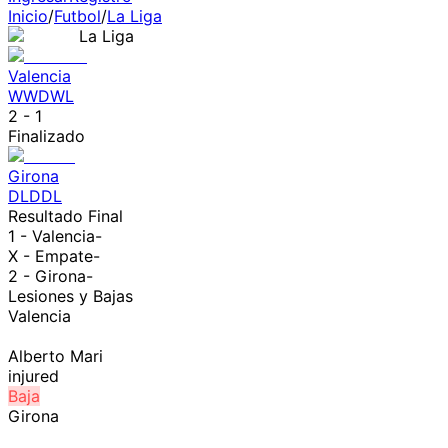
Inicio
/
Futbol
/
La Liga
La Liga
Valencia
W
W
D
W
L
2
-
1
Finalizado
Girona
D
L
D
D
L
Resultado Final
1 -
Valencia
-
X - Empate
-
2 -
Girona
-
Lesiones y Bajas
Valencia
Alberto Mari
injured
Baja
Girona