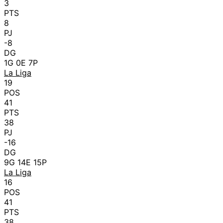
3
PTS
8
PJ
-8
DG
1
G
0
E
7
P
La Liga
19
POS
41
PTS
38
PJ
-16
DG
9
G
14
E
15
P
La Liga
16
POS
41
PTS
38