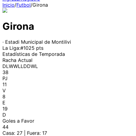
Inicio
/
Futbol
/
Girona
Girona
· Estadi Municipal de Montilivi
La Liga
:
#
10
25
pts
Estadísticas de Temporada
Racha Actual
D
L
W
W
L
L
D
D
W
L
38
PJ
11
V
8
E
19
D
Goles a Favor
44
Casa:
27
| Fuera:
17