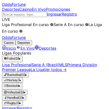
OddsFortune
Deportes
Casino
En Vivo
Promociones
Ingresar
Registro
LIVE
Liga Profesional
En curso
⚽
Serie A
En curso
⚽
La Liga
En curso
⚽
OddsFortune
Casino
Deportes
Inicio
En Vivo
Deportes
Ligas Populares
⚽
Futbol
18
▸
Liga Profesional
Serie A (Brazil)
MLS
Primera División
Premier League
La Liga
Ver todos →
🏀
Basketball
10
▸
🏒
Hockey
7
▸
⚾
Beisbol
4
▸
🏐
Volleyball
10
▸
🤾
Handball
10
▸
🏉
Rugby
10
▸
Ingresar
Registro