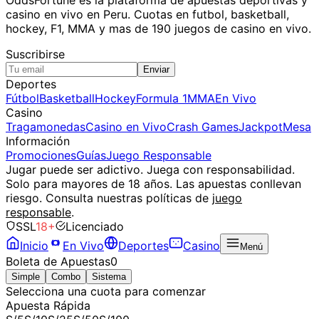
OddsFortune es la plataforma de apuestas deportivas y
casino en vivo en Peru. Cuotas en futbol, basketball,
hockey, F1, MMA y mas de 190 juegos de casino en vivo.
Suscribirse
Enviar
Deportes
Fútbol
Basketball
Hockey
Formula 1
MMA
En Vivo
Casino
Tragamonedas
Casino en Vivo
Crash Games
Jackpot
Mesa
Información
Promociones
Guías
Juego Responsable
Jugar puede ser adictivo. Juega con responsabilidad.
Solo para mayores de 18 años. Las apuestas conllevan
riesgo. Consulta nuestras políticas de
juego
responsable
.
SSL
18+
Licenciado
Inicio
En Vivo
Deportes
Casino
Menú
Boleta de Apuestas
0
Simple
Combo
Sistema
Selecciona una cuota para comenzar
Apuesta Rápida