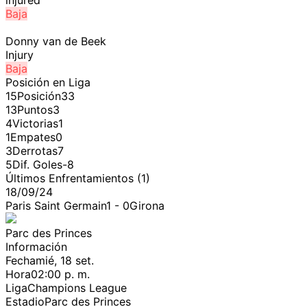
injured
Baja
Donny van de Beek
Injury
Baja
Posición en Liga
15
Posición
33
13
Puntos
3
4
Victorias
1
1
Empates
0
3
Derrotas
7
5
Dif. Goles
-8
Últimos Enfrentamientos (
1
)
18/09/24
Paris Saint Germain
1
-
0
Girona
Parc des Princes
Información
Fecha
mié, 18 set.
Hora
02:00 p. m.
Liga
Champions League
Estadio
Parc des Princes