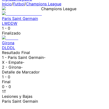
Inicio
/
Futbol
/
Champions League
Champions League
Paris Saint Germain
L
W
D
D
W
1
-
0
Finalizado
Girona
D
L
D
D
L
Resultado Final
1 -
Paris Saint Germain
-
X - Empate
-
2 -
Girona
-
Detalle de Marcador
1 - 0
Final
0 - 0
1T
Lesiones y Bajas
Paris Saint Germain