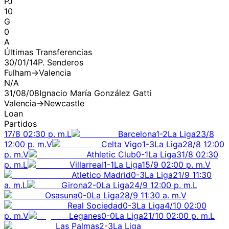
PJ
10
G
0
A
Últimas Transferencias
30/01/14
P. Senderos
Fulham
→
Valencia
N/A
31/08/08
Ignacio María González Gatti
Valencia
→
Newcastle
Loan
Partidos
17/8
02:30 p. m.
L
Barcelona
1-2
La Liga
23/8
12:00 p. m.
V
Celta Vigo
1-3
La Liga
28/8
12:00
p. m.
V
Athletic Club
0-1
La Liga
31/8
02:30
p. m.
L
Villarreal
1-1
La Liga
15/9
02:00 p. m.
V
Atletico Madrid
0-3
La Liga
21/9
11:30
a. m.
L
Girona
2-0
La Liga
24/9
12:00 p. m.
L
Osasuna
0-0
La Liga
28/9
11:30 a. m.
V
Real Sociedad
0-3
La Liga
4/10
02:00
p. m.
V
Leganes
0-0
La Liga
21/10
02:00 p. m.
L
Las Palmas
2-3
La Liga