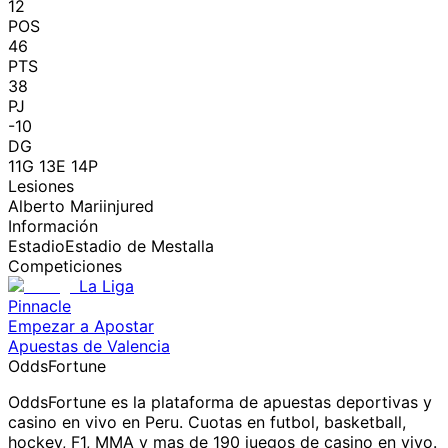
12
POS
46
PTS
38
PJ
-10
DG
11
G
13
E
14
P
Lesiones
Alberto Mari
injured
Información
Estadio
Estadio de Mestalla
Competiciones
La Liga
Pinnacle
Empezar a Apostar
Apuestas de
Valencia
OddsFortune
OddsFortune es la plataforma de apuestas deportivas y
casino en vivo en Peru. Cuotas en futbol, basketball,
hockey, F1, MMA y mas de 190 juegos de casino en vivo.