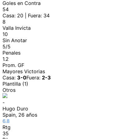
Goles en Contra
54
Casa:
20
| Fuera:
34
8
Valla Invicta
10
Sin Anotar
5
/
5
Penales
1.2
Prom. GF
Mayores Victorias
Casa:
3-0
Fuera:
2-3
Plantilla (
1
)
Otros
-
Hugo Duro
Spain
, 26 años
6.8
Rtg
35