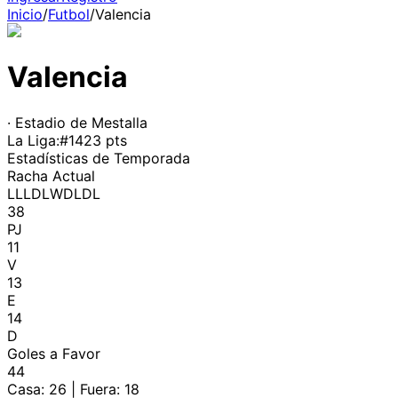
Inicio
/
Futbol
/
Valencia
Valencia
· Estadio de Mestalla
La Liga
:
#
14
23
pts
Estadísticas de Temporada
Racha Actual
L
L
L
D
L
W
D
L
D
L
38
PJ
11
V
13
E
14
D
Goles a Favor
44
Casa:
26
| Fuera:
18