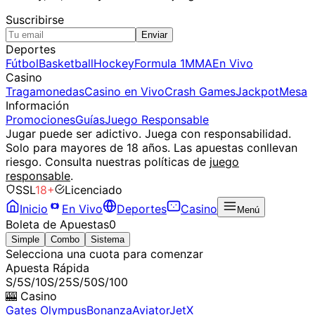
Suscribirse
Enviar
Deportes
Fútbol
Basketball
Hockey
Formula 1
MMA
En Vivo
Casino
Tragamonedas
Casino en Vivo
Crash Games
Jackpot
Mesa
Información
Promociones
Guías
Juego Responsable
Jugar puede ser adictivo. Juega con responsabilidad.
Solo para mayores de 18 años. Las apuestas conllevan
riesgo. Consulta nuestras políticas de
juego
responsable
.
SSL
18+
Licenciado
Inicio
En Vivo
Deportes
Casino
Menú
Boleta de Apuestas
0
Simple
Combo
Sistema
Selecciona una cuota para comenzar
Apuesta Rápida
S/5
S/10
S/25
S/50
S/100
🎰 Casino
Gates Olympus
Bonanza
Aviator
JetX