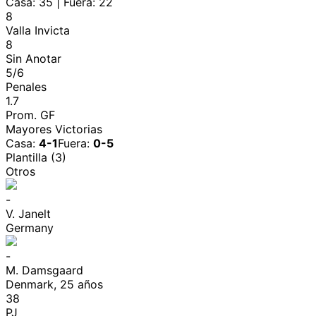
Casa:
35
| Fuera:
22
8
Valla Invicta
8
Sin Anotar
5
/
6
Penales
1.7
Prom. GF
Mayores Victorias
Casa:
4-1
Fuera:
0-5
Plantilla (
3
)
Otros
-
V. Janelt
Germany
-
M. Damsgaard
Denmark
, 25 años
38
PJ