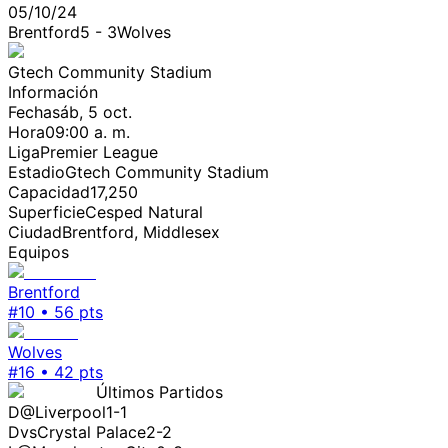
05/10/24
Brentford
5
-
3
Wolves
Gtech Community Stadium
Información
Fecha
sáb, 5 oct.
Hora
09:00 a. m.
Liga
Premier League
Estadio
Gtech Community Stadium
Capacidad
17,250
Superficie
Cesped Natural
Ciudad
Brentford, Middlesex
Equipos
Brentford
#
10
•
56
pts
Wolves
#
16
•
42
pts
Últimos Partidos
D
@
Liverpool
1-1
D
vs
Crystal Palace
2-2