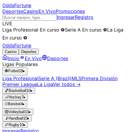
OddsFortune
Deportes
Casino
En Vivo
Promociones
Ingresar
Registro
LIVE
Liga Profesional
En curso
⚽
Serie A
En curso
⚽
La Liga
En curso
⚽
OddsFortune
Casino
Deportes
Inicio
En Vivo
Deportes
Ligas Populares
⚽
Futbol
18
▸
Liga Profesional
Serie A (Brazil)
MLS
Primera División
Premier League
La Liga
Ver todos →
🏀
Basketball
10
▸
🏒
Hockey
7
▸
⚾
Beisbol
4
▸
🏐
Volleyball
10
▸
🤾
Handball
10
▸
🏉
Rugby
10
▸
Ingresar
Registro