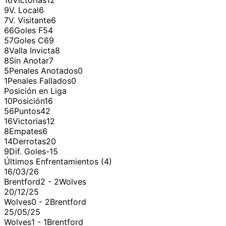
16
Victorias
12
9
V. Local
6
7
V. Visitante
6
66
Goles F
54
57
Goles C
69
8
Valla Invicta
8
8
Sin Anotar
7
5
Penales Anotados
0
1
Penales Fallados
0
Posición en Liga
10
Posición
16
56
Puntos
42
16
Victorias
12
8
Empates
6
14
Derrotas
20
9
Dif. Goles
-15
Últimos Enfrentamientos (
4
)
16/03/26
Brentford
2
-
2
Wolves
20/12/25
Wolves
0
-
2
Brentford
25/05/25
Wolves
1
-
1
Brentford