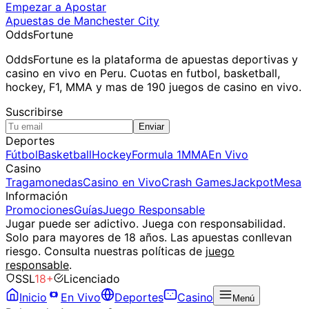
Empezar a Apostar
Apuestas de
Manchester City
OddsFortune
OddsFortune es la plataforma de apuestas deportivas y
casino en vivo en Peru. Cuotas en futbol, basketball,
hockey, F1, MMA y mas de 190 juegos de casino en vivo.
Suscribirse
Enviar
Deportes
Fútbol
Basketball
Hockey
Formula 1
MMA
En Vivo
Casino
Tragamonedas
Casino en Vivo
Crash Games
Jackpot
Mesa
Información
Promociones
Guías
Juego Responsable
Jugar puede ser adictivo. Juega con responsabilidad.
Solo para mayores de 18 años. Las apuestas conllevan
riesgo. Consulta nuestras políticas de
juego
responsable
.
SSL
18+
Licenciado
Inicio
En Vivo
Deportes
Casino
Menú