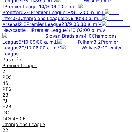
League
31/8
11:30 a. m.
V
West Ham
3-
1
Premier League
14/9
09:00 a. m.
L
Brentford
2-1
Premier League
18/9
02:00 p. m.
L
Inter
0-0
Champions League
22/9
10:30 a. m.
L
Arsenal
2-2
Premier League
28/9
06:30 a. m.
V
Newcastle
1-1
Premier League
1/10
02:00 p. m.
V
Slovan Bratislava
4-0
Champions
League
5/10
09:00 a. m.
L
Fulham
3-2
Premier
League
20/10
08:00 a. m.
V
Wolves
2-1
Premier
League
Posición
Premier League
2
POS
46
PTS
23
PJ
+26
DG
14
G
4
E
5
P
Champions League
22