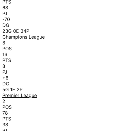
PTS
68
PJ
-70
DG
23
G
0
E
34
P
Champions League
8
POS
16
PTS
8
PJ
+6
DG
5
G
1
E
2
P
Premier League
2
POS
78
PTS
38
PJ