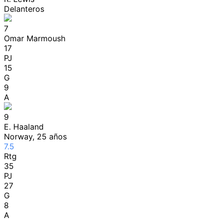
Delanteros
7
Omar Marmoush
17
PJ
15
G
9
A
9
E. Haaland
Norway
, 25 años
7.5
Rtg
35
PJ
27
G
8
A