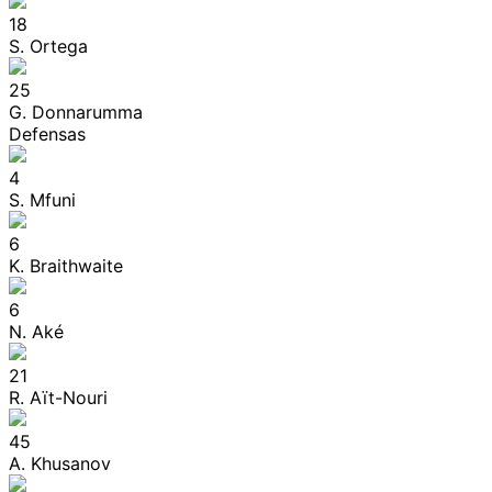
18
S. Ortega
25
G. Donnarumma
Defensas
4
S. Mfuni
6
K. Braithwaite
6
N. Aké
21
R. Aït-Nouri
45
A. Khusanov