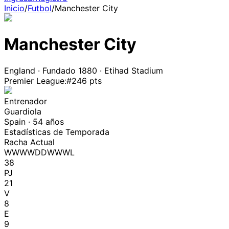
Inicio
/
Futbol
/
Manchester City
Manchester City
England
· Fundado 1880
· Etihad Stadium
Premier League
:
#
2
46
pts
Entrenador
Guardiola
Spain
· 54 años
Estadísticas de Temporada
Racha Actual
W
W
W
W
D
D
W
W
W
L
38
PJ
21
V
8
E
9