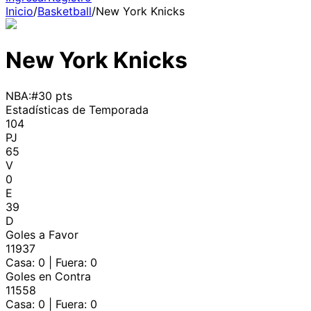
Inicio
/
Basketball
/
New York Knicks
New York Knicks
NBA
:
#
3
0
pts
Estadísticas de Temporada
104
PJ
65
V
0
E
39
D
Goles a Favor
11937
Casa:
0
| Fuera:
0
Goles en Contra
11558
Casa:
0
| Fuera:
0