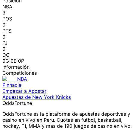
Posición
NBA
3
POS
0
PTS
0
PJ
0
DG
0
G
0
E
0
P
Información
Competiciones
NBA
Pinnacle
Empezar a Apostar
Apuestas de
New York Knicks
OddsFortune
OddsFortune es la plataforma de apuestas deportivas y
casino en vivo en Peru. Cuotas en futbol, basketball,
hockey, F1, MMA y mas de 190 juegos de casino en vivo.