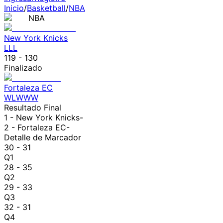
Inicio
/
Basketball
/
NBA
NBA
New York Knicks
L
L
L
119
-
130
Finalizado
Fortaleza EC
W
L
W
W
W
Resultado Final
1 -
New York Knicks
-
2 -
Fortaleza EC
-
Detalle de Marcador
30 - 31
Q1
28 - 35
Q2
29 - 33
Q3
32 - 31
Q4