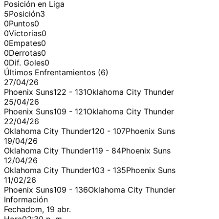
Posición en Liga
5
Posición
3
0
Puntos
0
0
Victorias
0
0
Empates
0
0
Derrotas
0
0
Dif. Goles
0
Últimos Enfrentamientos (
6
)
27/04/26
Phoenix Suns
122
-
131
Oklahoma City Thunder
25/04/26
Phoenix Suns
109
-
121
Oklahoma City Thunder
22/04/26
Oklahoma City Thunder
120
-
107
Phoenix Suns
19/04/26
Oklahoma City Thunder
119
-
84
Phoenix Suns
12/04/26
Oklahoma City Thunder
103
-
135
Phoenix Suns
11/02/26
Phoenix Suns
109
-
136
Oklahoma City Thunder
Información
Fecha
dom, 19 abr.