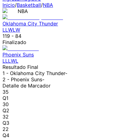
Inicio
/
Basketball
/
NBA
NBA
Oklahoma City Thunder
L
L
W
L
W
119
-
84
Finalizado
Phoenix Suns
L
L
L
W
L
Resultado Final
1 -
Oklahoma City Thunder
-
2 -
Phoenix Suns
-
Detalle de Marcador
35
Q1
30
Q2
32
Q3
22
Q4